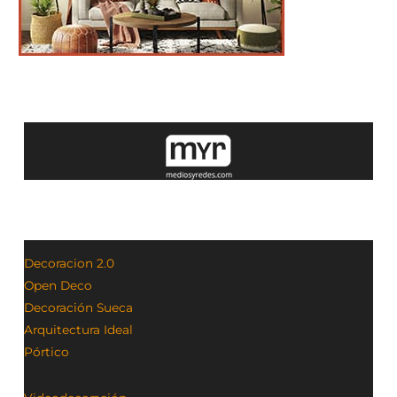
Decoracion 2.0
Open Deco
Decoración Sueca
Arquitectura Ideal
Pórtico