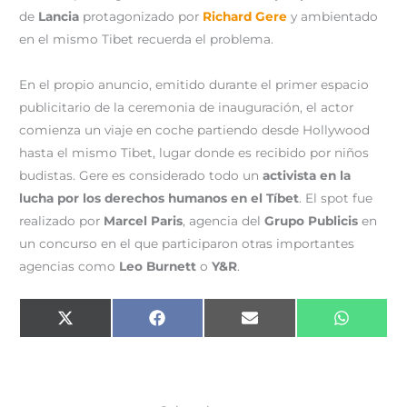
de
Lancia
protagonizado por
Richard Gere
y ambientado
en el mismo Tibet recuerda el problema.
En el propio anuncio, emitido durante el primer espacio
publicitario de la ceremonia de inauguración, el actor
comienza un viaje en coche partiendo desde Hollywood
hasta el mismo Tibet, lugar donde es recibido por niños
budistas. Gere es considerado todo un
activista en la
lucha por los derechos humanos en el Tíbet
. El spot fue
realizado por
Marcel Paris
, agencia del
Grupo Publicis
en
un concurso en el que participaron otras importantes
agencias como
Leo Burnett
o
Y&R
.
Compartir
Compartir
Compartir
Comparti
X
F
E
W
en
en
en
en
(
a
m
h
T
c
a
a
w
e
i
t
i
b
l
s
t
o
A
t
o
p
e
k
p