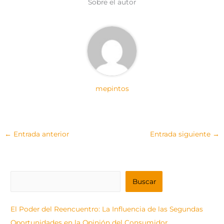
Sobre el autor
r
)
mepintos
←
Entrada anterior
Entrada siguiente
→
B
Buscar
u
s
El Poder del Reencuentro: La Influencia de las Segundas
c
Oportunidades en la Opinión del Consumidor