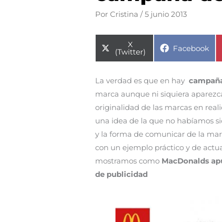
Por
Cristina
/
5 junio 2013
Compartir
X
Compartir
Facebook
en
(Twitter)
en
La verdad es que en hay
campaña
marca aunque ni siquiera aparezca 
originalidad de las marcas en real
una idea de la que no habíamos sid
y la forma de comunicar de la marc
con un ejemplo práctico y de actu
mostramos como
MacDonalds apue
de publicidad