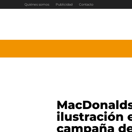
Ir
Quiénes somos
Publicidad
Contacto
al
contenido
MacDonalds 
ilustración 
campaña de