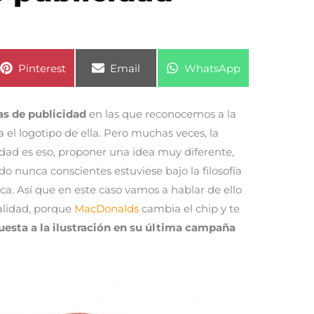
Compartir
Compartir
Compartir
Pinterest
Email
WhatsApp
en
en
en
s de publicidad
en las que reconocemos a la
el logotipo de ella. Pero muchas veces, la
idad es eso, proponer una idea muy diferente,
o nunca conscientes estuviese bajo la filosofía
a. Así que en este caso vamos a hablar de ello
alidad, porque
MacDonalds
cambia el chip y te
sta a la ilustración en su última campaña