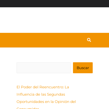
B
Buscar
u
s
El Poder del Reencuentro: La
c
Influencia de las Segundas
a
Oportunidades en la Opinión del
r
Consumidor