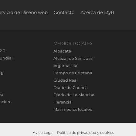
ervicio de Diseño web
Contacto
Acerca de MyR
MEDIOS LOCALES
2.0
Albacete
undial
Alcázar de San Juan
Argamasilla
rg
Campo de Criptana
Ciudad Real
Diario de Cuenca
rar
Diario de La Mancha
nciero
Herencia
Más medios locales...
Aviso Legal
Política de privacidad y cookies