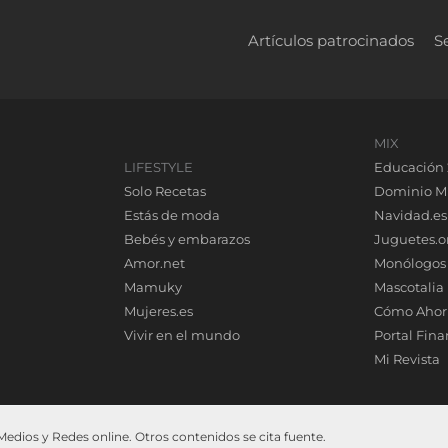
Artículos patrocinados
S
MIX
LIFESTYLE
Educación 
Solo Recetas
Dominio M
Estás de moda
Navidad.es
Bebés y embarazos
Juguetes.o
Amor.net
Monólogos
Mamuky
Mascotalia
Mujeres.es
Cómo Ahor
Vivir en el mundo
Portal Fina
Mi Revista
dios y Redes online. Otros contenidos se cita fuente.