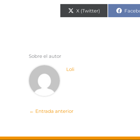
Compartir
Compa
X (Twitter)
Faceb
en
en
Sobre el autor
Loli
←
Entrada anterior