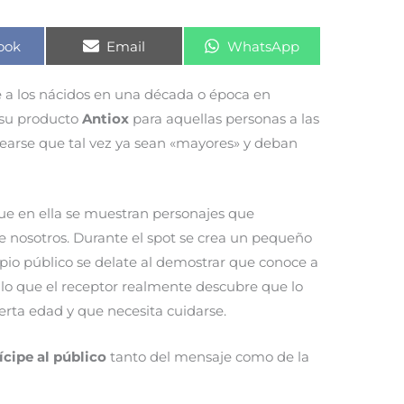
rtir
Compartir
Compartir
ook
Email
WhatsApp
en
en
e a los nácidos en una década o época en
su producto
Antiox
para aquellas personas a las
tearse que tal vez ya sean «mayores» y deban
ue en ella se muestran personajes que
 nosotros. Durante el spot se crea un pequeño
pio público se delate al demostrar que conoce a
t lo que el receptor realmente descubre que lo
erta edad y que necesita cuidarse.
ícipe al público
tanto del mensaje como de la