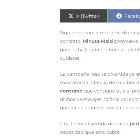
Compartir
Compa
X (Twitter)
Faceb
en
en
Siguiendo con la moda de dirigirs
concreto,
Minute Maid
promueve 
que les ha llegado la hora de plan
cuidarse.
La campaña resulta divertida ya q
marcaron la infancia de muchos de
concurso
que consigue que el pro
dichos personajes. Al final del spo
que ha delatado es que ya tiene ci
Una forma divertida de hacer
part
necesidad que esta cubre.