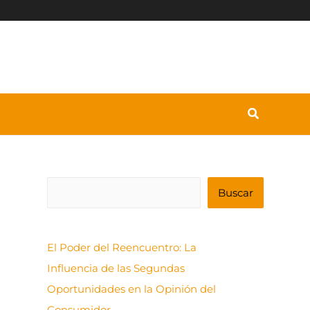
B
Buscar
u
s
El Poder del Reencuentro: La
c
Influencia de las Segundas
a
Oportunidades en la Opinión del
r
Consumidor