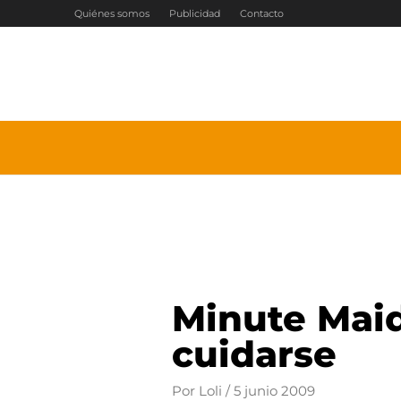
Ir
Quiénes somos
Publicidad
Contacto
al
contenido
Minute Maid
cuidarse
Por
Loli
/
5 junio 2009