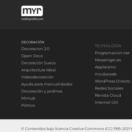
DECORACIÓN
TECNOLOGÍA
Decoracion 2.0
Programacion.net
Open Deco
Messenger.es
Decoración Sueca
Appleismo
Arquitectura Ideal
Incubaweb
Videodecoración
WordPress Directo
Ayuda para manualidades
Redes Sociales
Decoración y jardines
Revista Cloud
Mimub
Internet Útil
Pórtico
© Contenidos bajo licencia Creative Commons (CC) 1995-2021 Me