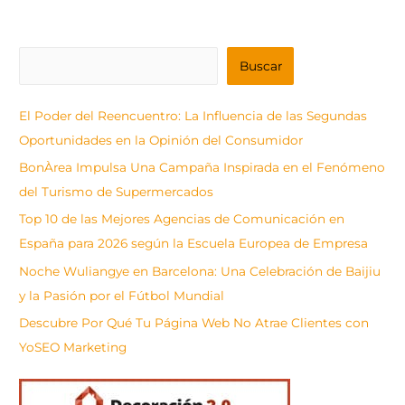
B
Buscar
u
s
El Poder del Reencuentro: La Influencia de las Segundas
c
Oportunidades en la Opinión del Consumidor
a
BonÀrea Impulsa Una Campaña Inspirada en el Fenómeno
r
del Turismo de Supermercados
Top 10 de las Mejores Agencias de Comunicación en
España para 2026 según la Escuela Europea de Empresa
Noche Wuliangye en Barcelona: Una Celebración de Baijiu
y la Pasión por el Fútbol Mundial
Descubre Por Qué Tu Página Web No Atrae Clientes con
YoSEO Marketing