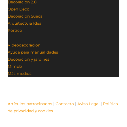
Decoracion 2.0
Open Deco
Decoración Sueca
Arquitectura Ideal
Pórtico
Videodecoración
Ayuda para manualidades
Decoración y jardines
Mimub
Más medios
Artículos patrocinados
|
Contacto
|
Aviso Legal
|
Política
de privacidad y cookies