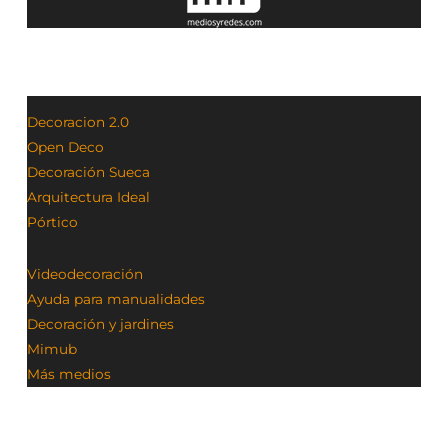
Decoracion 2.0
Open Deco
Decoración Sueca
Arquitectura Ideal
Pórtico
Videodecoración
Ayuda para manualidades
Decoración y jardines
Mimub
Más medios