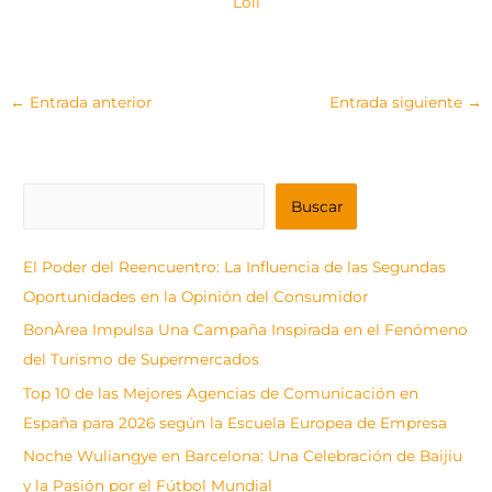
Loli
←
Entrada anterior
Entrada siguiente
→
B
Buscar
u
s
El Poder del Reencuentro: La Influencia de las Segundas
c
Oportunidades en la Opinión del Consumidor
a
BonÀrea Impulsa Una Campaña Inspirada en el Fenómeno
r
del Turismo de Supermercados
Top 10 de las Mejores Agencias de Comunicación en
España para 2026 según la Escuela Europea de Empresa
Noche Wuliangye en Barcelona: Una Celebración de Baijiu
y la Pasión por el Fútbol Mundial