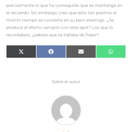
precisamente lo que ha conseguido que se mantenga en
el recuerdo. Sin embargo, creo que esto tan positivo al
mismo tiempo se convierte en su peor enemigo. ¿Se
produce el efecto vampiro con este spot? Los que lo
recordabais, ¿sabíais que se trataba de Pepsi?
Compartir
Compartir
Compartir
Comparti
X
F
E
W
en
en
en
en
(
a
m
h
T
c
a
a
w
e
i
t
i
b
l
s
t
o
A
t
o
p
e
k
p
Sobre el autor
r
)