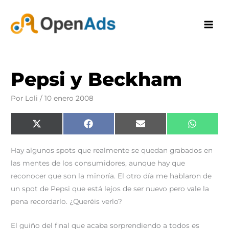
Ir
al
contenido
Pepsi y Beckham
Por
Loli
/
10 enero 2008
Compartir
Compartir
Compartir
Comparti
X
F
E
W
en
en
en
en
(
a
m
h
T
c
a
a
w
e
i
t
Hay algunos spots que realmente se quedan grabados en
i
b
l
s
t
o
A
las mentes de los consumidores, aunque hay que
t
o
p
e
k
p
reconocer que son la minoría. El otro día me hablaron de
r
)
un spot de Pepsi que está lejos de ser nuevo pero vale la
pena recordarlo. ¿Queréis verlo?
El guiño del final que acaba sorprendiendo a todos es