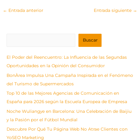
←
Entrada anterior
Entrada siguiente
→
B
Buscar
u
s
El Poder del Reencuentro: La Influencia de las Segundas
c
Oportunidades en la Opinión del Consumidor
a
BonÀrea Impulsa Una Campaña Inspirada en el Fenómeno
r
del Turismo de Supermercados
Top 10 de las Mejores Agencias de Comunicación en
España para 2026 según la Escuela Europea de Empresa
Noche Wuliangye en Barcelona: Una Celebración de Baijiu
y la Pasión por el Fútbol Mundial
Descubre Por Qué Tu Página Web No Atrae Clientes con
YoSEO Marketing