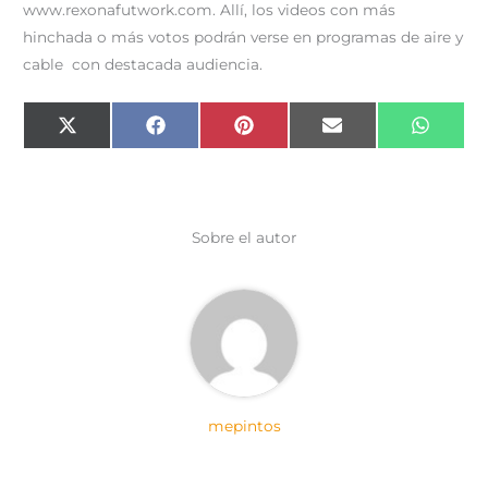
www.rexonafutwork.com. Allí, los videos con más
hinchada o más votos podrán verse en programas de aire y
cable con destacada audiencia.
Compartir
Compartir
Compartir
Compartir
Compar
X
F
P
E
W
en
en
en
en
en
(
a
i
m
h
T
c
n
a
a
w
e
t
i
t
i
b
e
l
s
t
o
r
A
t
o
e
p
e
k
s
p
Sobre el autor
r
t
)
mepintos