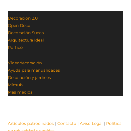
Decoracion 2.0
Open Deco
Decoración Sueca
Arquitectura Ideal
Pórtico
Videodecoración
Ayuda para manualidades
Decoración y jardines
Mimub
Más medios
Artículos patrocinados
|
Contacto
|
Aviso Legal
|
Política
de privacidad y cookies