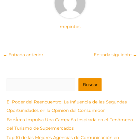
mepintos
←
Entrada anterior
Entrada siguiente
→
B
Buscar
u
s
El Poder del Reencuentro: La Influencia de las Segundas
c
Oportunidades en la Opinión del Consumidor
a
BonÀrea Impulsa Una Campaña Inspirada en el Fenómeno
r
del Turismo de Supermercados
Top 10 de las Mejores Agencias de Comunicación en