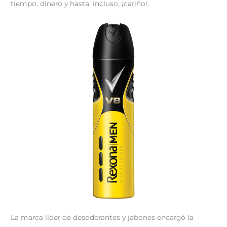
tiempo, dinero y hasta, incluso, ¡cariño!.
La marca líder de desodorantes y jabones encargó la