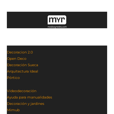
Decoracion 2.0
Open Deco
Decoración Sueca
Arquitectura Ideal
Pórtico
Videodecoración
Ayuda para manualidades
Decoración y jardines
Mimub