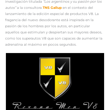
investigación titulada
“Los argentinos y su pasión por los
autos”
a la consultora
TNS Gallup
en el contexto del
lanzamiento de la edición especial de productos V8. La
fragancia del nuevo desodorante está inspirada en la
pasión de los hombres por los autos, en particular
aquellos que estimulan y despiertan sus mayores deseos,
como los superautos V8 que son capaces de aumentar la
adrenalina al máximo en pocos segundos.