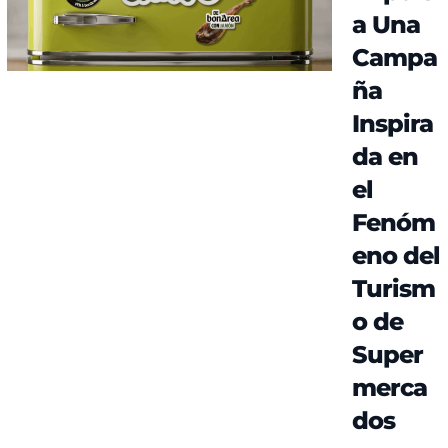
a Una
Campa
ña
Inspira
da en
el
Fenóm
eno del
Turism
o de
Super
merca
dos