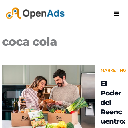
Ir
al
contenido
coca cola
MARKETING
El
Poder
del
Reenc
uentro: