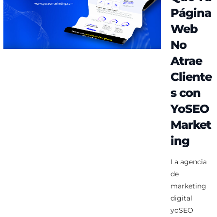
Página
Web
No
Atrae
Cliente
s con
YoSEO
Market
ing
La agencia
de
marketing
digital
yoSEO