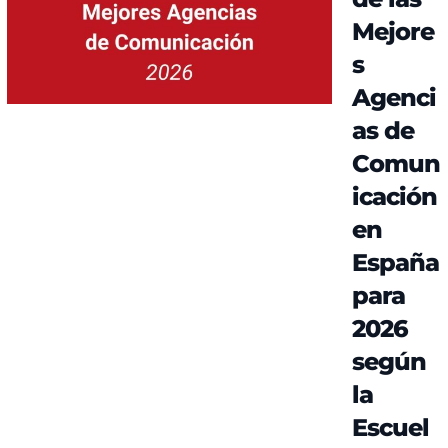
Mejore
s
Agenci
as de
Comun
icación
en
España
para
2026
según
la
Escuel