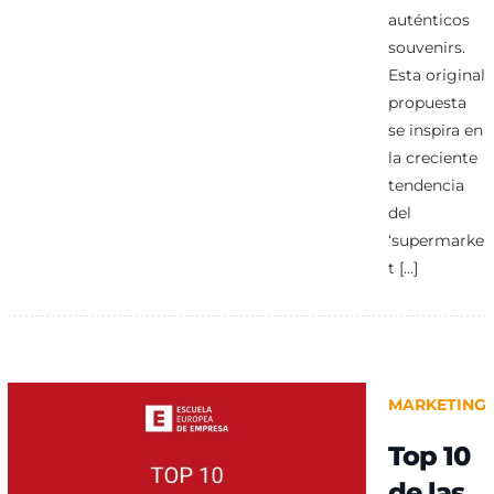
auténticos
souvenirs.
Esta original
propuesta
se inspira en
la creciente
tendencia
del
‘supermarke
t […]
MARKETING
Top 10
de las