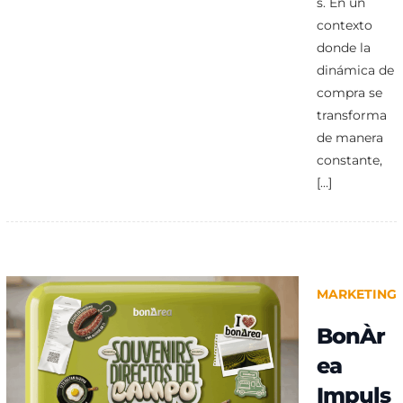
s. En un
contexto
donde la
dinámica de
compra se
transforma
de manera
constante,
[…]
MARKETING
BonÀr
ea
Impuls