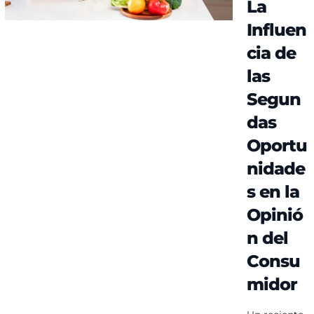
La
Influen
cia de
las
Segun
das
Oportu
nidade
s en la
Opinió
n del
Consu
midor