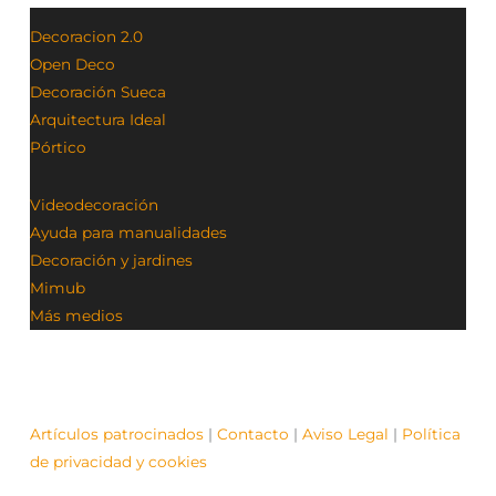
Decoracion 2.0
Open Deco
Decoración Sueca
Arquitectura Ideal
Pórtico
Videodecoración
Ayuda para manualidades
Decoración y jardines
Mimub
Más medios
Artículos patrocinados
|
Contacto
|
Aviso Legal
|
Política
de privacidad y cookies