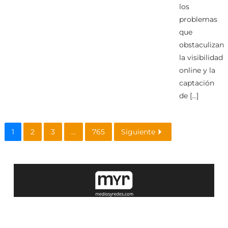
los
problemas
que
obstaculizan
la visibilidad
online y la
captación
de […]
1
2
3
...
765
Siguiente