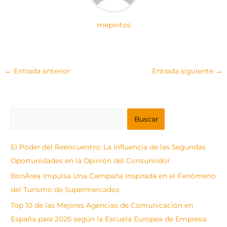
mepintos
←
Entrada anterior
Entrada siguiente
→
B
Buscar
u
s
El Poder del Reencuentro: La Influencia de las Segundas
c
Oportunidades en la Opinión del Consumidor
a
BonÀrea Impulsa Una Campaña Inspirada en el Fenómeno
r
del Turismo de Supermercados
Top 10 de las Mejores Agencias de Comunicación en
España para 2026 según la Escuela Europea de Empresa