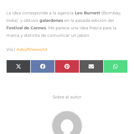
La idea corresponde a la agencia
Leo Burnett
(Bombay,
India) y obtuvo
galardones
en la pasada edición del
Festival de Cannes
. Me parece una idea fresca para la
marca y distinta de comunicar un jabón.
Vía |
Adsoftheworld
Compartir
Compartir
Compartir
Compartir
Compar
X
F
P
E
W
en
en
en
en
en
(
a
i
m
h
T
c
n
a
a
w
e
t
i
t
i
b
e
l
s
t
o
r
A
t
o
e
p
e
k
s
p
Sobre el autor
r
t
)