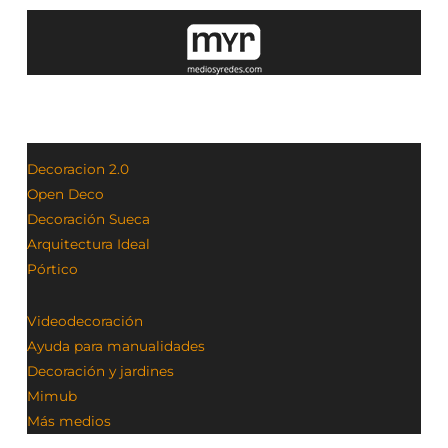
Decoracion 2.0
Open Deco
Decoración Sueca
Arquitectura Ideal
Pórtico
Videodecoración
Ayuda para manualidades
Decoración y jardines
Mimub
Más medios