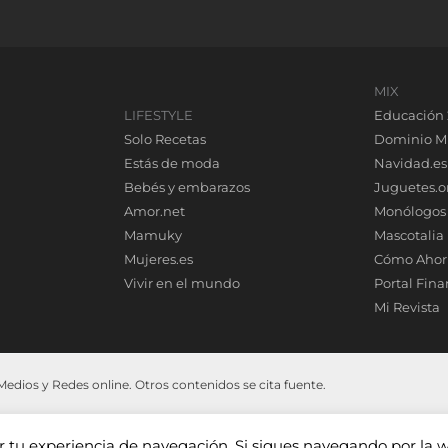
MIX
LIFESTYLE
Educación 
Solo Recetas
Dominio M
Estás de moda
Navidad.es
Bebés y embarazos
Juguetes.o
Amor.net
Monólogos
Mamuky
Mascotalia
Mujeres.es
Cómo Ahor
Vivir en el mundo
Portal Fina
Mi Revista
dios y Redes online. Otros contenidos se cita fuente.
ar tu experiencia de navegación. Si sigues navegando por la 