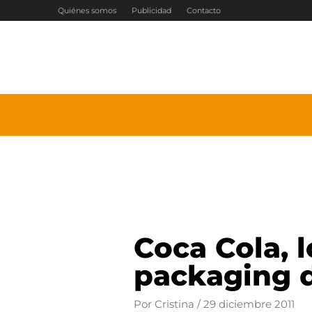
Ir
Quiénes somos
Publicidad
Contacto
al
contenido
Coca Cola, l
packaging 
Por
Cristina
/
29 diciembre 2011