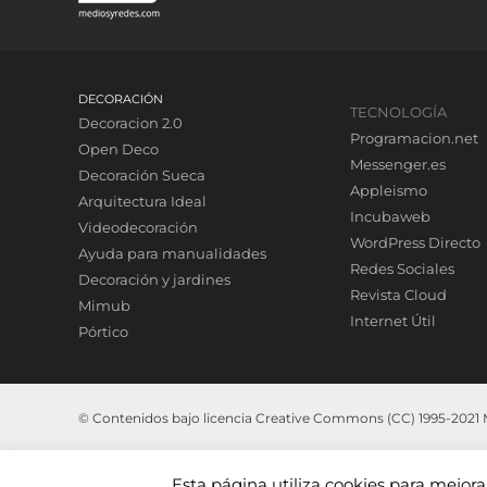
DECORACIÓN
TECNOLOGÍA
Decoracion 2.0
Programacion.net
Open Deco
Messenger.es
Decoración Sueca
Appleismo
Arquitectura Ideal
Incubaweb
Videodecoración
WordPress Directo
Ayuda para manualidades
Redes Sociales
Decoración y jardines
Revista Cloud
Mimub
Internet Útil
Pórtico
© Contenidos bajo licencia Creative Commons (CC) 1995-2021 Me
Esta página utiliza cookies para mejor