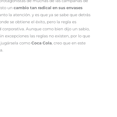
s protagonistas de muchas de las campañas de
isto un
cambio tan radical en sus envases
nto la atención. y es que ya se sabe que detrás
onde se obtiene el éxito, pero la regla es
d corporativa. Aunque como bien dijo un sabio,
sin excepciones las reglas no existen, por lo que
 jugársela como
Coca Cola
, creo que en este
a.