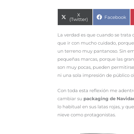
Compartir
X
Compartir
Facebook
en
(Twitter)
en
La verdad es que cuando se trata
que ir con mucho cuidado, porque
un terreno muy pantanoso. Sin e
pequeñas marcas, porque las gran
son muy pocas, pueden permitirse 
ni una sola impresión de público ob
Con toda esta reflexión me adent
cambiar su
packaging de Navida
lo habitual en sus latas rojas, y q
nieve como protagonistas.