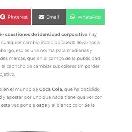
Compartir
Compartir
Compartir
Pinterest
Email
WhatsApp
en
en
en
 de
cuestiones de identidad corporativa
hay
 cualquier cambio indebido puede llevarnos a
mbargo, eso es una norma para medianas y
des marcas, que en el campo de la publicidad
el capricho de cambiar sus colores sin perder
jetivo.
ro en el mundo de
Coca Cola
, que ha decidido
d
y apostar por uno que nada tiene que ver con
ue esta vez pone a
osos
y al blanco color de la