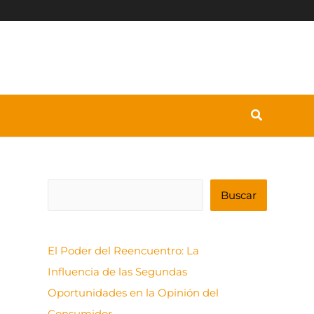
B
Buscar
u
s
El Poder del Reencuentro: La
c
Influencia de las Segundas
a
Oportunidades en la Opinión del
r
Consumidor