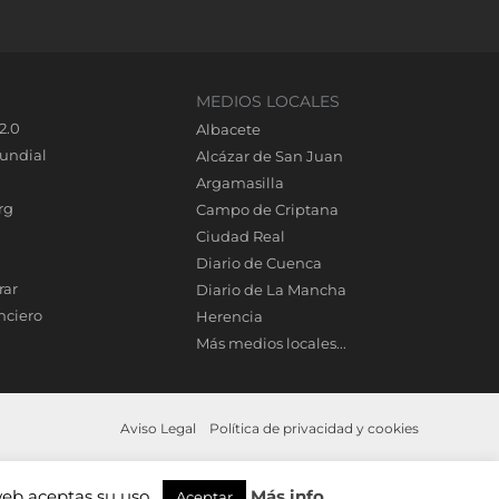
MEDIOS LOCALES
2.0
Albacete
undial
Alcázar de San Juan
Argamasilla
rg
Campo de Criptana
Ciudad Real
Diario de Cuenca
rar
Diario de La Mancha
nciero
Herencia
Más medios locales...
Aviso Legal
Política de privacidad y cookies
web aceptas su uso.
Más info
Aceptar