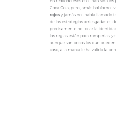
En realidad esos osos han sido lo
Coca Cola, pero jamás habíamos v
rojos
y jamás nos había llamado ta
de las estrategias arriesgadas es d
precisamente no tocar la identida
las reglas están para romperlas, y 
aunque son pocos los que pueden
caso, a la marca le ha valido la pen