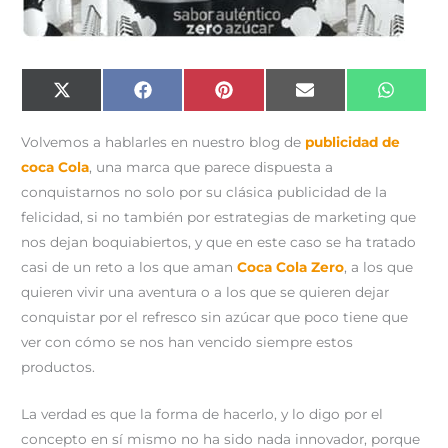
Compartir
Compartir
Compartir
Compartir
Compar
X
F
P
E
W
en
en
en
en
en
(
a
i
m
h
T
c
n
a
a
w
e
t
i
t
Volvemos a hablarles en nuestro blog de
publicidad de
i
b
e
l
s
t
o
r
A
coca Cola
, una marca que parece dispuesta a
t
o
e
p
e
k
s
p
conquistarnos no solo por su clásica publicidad de la
r
t
)
felicidad, si no también por estrategias de marketing que
nos dejan boquiabiertos, y que en este caso se ha tratado
casi de un reto a los que aman
Coca Cola Zero
, a los que
quieren vivir una aventura o a los que se quieren dejar
conquistar por el refresco sin azúcar que poco tiene que
ver con cómo se nos han vencido siempre estos
productos.
La verdad es que la forma de hacerlo, y lo digo por el
concepto en sí mismo no ha sido nada innovador, porque