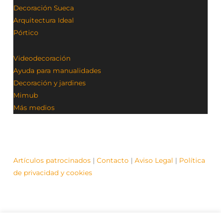
Decoración Sueca
Arquitectura Ideal
Pórtico
Videodecoración
Ayuda para manualidades
Decoración y jardines
Mimub
Más medios
Artículos patrocinados
|
Contacto
|
Aviso Legal
|
Política
de privacidad y cookies