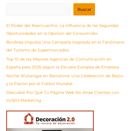
B
Buscar
u
s
El Poder del Reencuentro: La Influencia de las Segundas
c
Oportunidades en la Opinión del Consumidor
a
BonÀrea Impulsa Una Campaña Inspirada en el Fenómeno
r
del Turismo de Supermercados
Top 10 de las Mejores Agencias de Comunicación en
España para 2026 según la Escuela Europea de Empresa
Noche Wuliangye en Barcelona: Una Celebración de Baijiu
y la Pasión por el Fútbol Mundial
Descubre Por Qué Tu Página Web No Atrae Clientes con
YoSEO Marketing