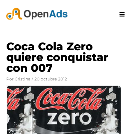
Ir
al
contenido
Coca Cola Zero
quiere conquistar
con 007
Por
Cristina
/
20 octubre 2012