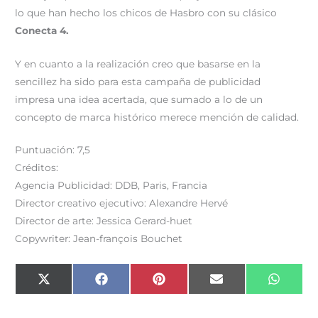
lo que han hecho los chicos de Hasbro con su clásico
Conecta 4.
Y en cuanto a la realización creo que basarse en la
sencillez ha sido para esta campaña de publicidad
impresa una idea acertada, que sumado a lo de un
concepto de marca histórico merece mención de calidad.
Puntuación: 7,5
Créditos:
Agencia Publicidad: DDB, Paris, Francia
Director creativo ejecutivo: Alexandre Hervé
Director de arte: Jessica Gerard-huet
Copywriter: Jean-françois Bouchet
Compartir
Compartir
Compartir
Compartir
Compar
X
F
P
E
W
en
en
en
en
en
(
a
i
m
h
T
c
n
a
a
w
e
t
i
t