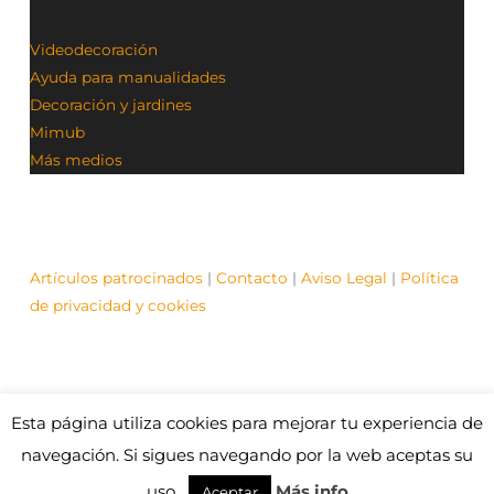
Videodecoración
Ayuda para manualidades
Decoración y jardines
Mimub
Más medios
Artículos patrocinados
|
Contacto
|
Aviso Legal
|
Política
de privacidad y cookies
Esta página utiliza cookies para mejorar tu experiencia de
© Contenidos bajo licencia Creative Commons (CC)
1995-2021 Medios y Redes online. Otros contenidos se
navegación. Si sigues navegando por la web aceptas su
cita fuente.
uso.
Más info
Aceptar