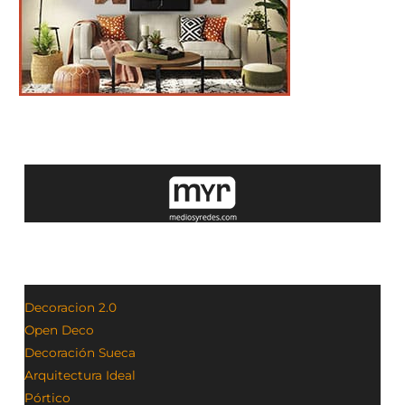
Decoracion 2.0
Open Deco
Decoración Sueca
Arquitectura Ideal
Pórtico