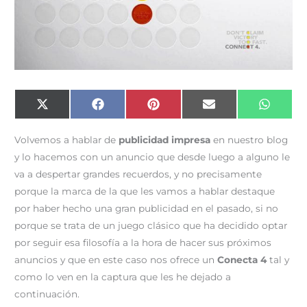
Compartir
Compartir
Compartir
Compartir
Compar
X
F
P
E
W
en
en
en
en
en
(
a
i
m
h
T
c
n
a
a
w
e
t
i
t
Volvemos a hablar de
publicidad impresa
en nuestro blog
i
b
e
l
s
t
o
r
A
y lo hacemos con un anuncio que desde luego a alguno le
t
o
e
p
e
k
s
p
va a despertar grandes recuerdos, y no precisamente
r
t
)
porque la marca de la que les vamos a hablar destaque
por haber hecho una gran publicidad en el pasado, si no
porque se trata de un juego clásico que ha decidido optar
por seguir esa filosofía a la hora de hacer sus próximos
anuncios y que en este caso nos ofrece un
Conecta 4
tal y
como lo ven en la captura que les he dejado a
continuación.