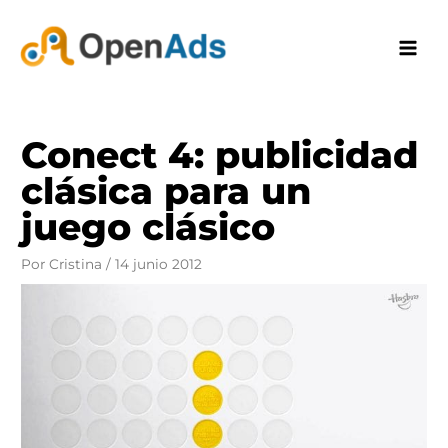
Ir
al
contenido
Conect 4: publicidad
clásica para un
juego clásico
Por
Cristina
/
14 junio 2012