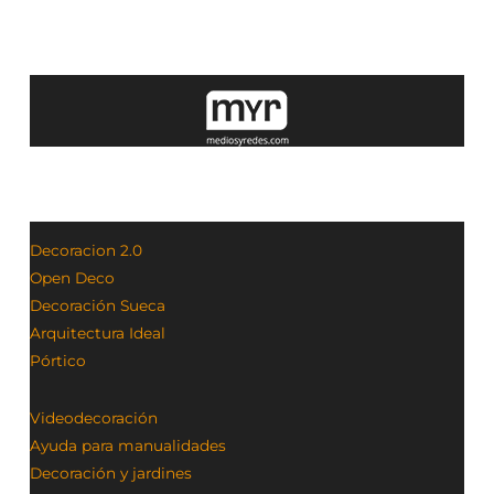
Decoracion 2.0
Open Deco
Decoración Sueca
Arquitectura Ideal
Pórtico
Videodecoración
Ayuda para manualidades
Decoración y jardines