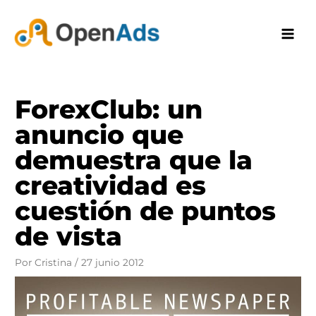
Ir
al
contenido
ForexClub: un
anuncio que
demuestra que la
creatividad es
cuestión de puntos
de vista
Por
Cristina
/
27 junio 2012