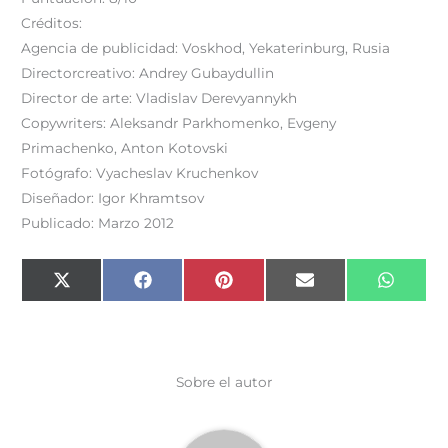
Créditos:
Agencia de publicidad: Voskhod, Yekaterinburg, Rusia
Directorcreativo: Andrey Gubaydullin
Director de arte: Vladislav Derevyannykh
Copywriters: Aleksandr Parkhomenko, Evgeny
Primachenko, Anton Kotovski
Fotógrafo: Vyacheslav Kruchenkov
Diseñador: Igor Khramtsov
Publicado: Marzo 2012
Compartir
Compartir
Compartir
Compartir
Compar
X
F
P
E
W
en
en
en
en
en
(
a
i
m
h
T
c
n
a
a
w
e
t
i
t
i
b
e
l
s
t
o
r
A
t
o
e
p
e
k
s
p
Sobre el autor
r
t
)