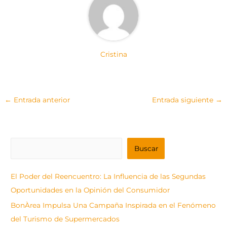
Cristina
←
Entrada anterior
Entrada siguiente
→
B
Buscar
u
s
El Poder del Reencuentro: La Influencia de las Segundas
c
Oportunidades en la Opinión del Consumidor
a
BonÀrea Impulsa Una Campaña Inspirada en el Fenómeno
r
del Turismo de Supermercados