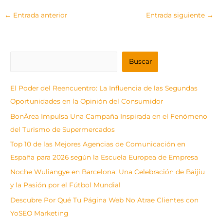
←
Entrada anterior
Entrada siguiente
→
B
Buscar
u
s
El Poder del Reencuentro: La Influencia de las Segundas
c
Oportunidades en la Opinión del Consumidor
a
BonÀrea Impulsa Una Campaña Inspirada en el Fenómeno
r
del Turismo de Supermercados
Top 10 de las Mejores Agencias de Comunicación en
España para 2026 según la Escuela Europea de Empresa
Noche Wuliangye en Barcelona: Una Celebración de Baijiu
y la Pasión por el Fútbol Mundial
Descubre Por Qué Tu Página Web No Atrae Clientes con
YoSEO Marketing