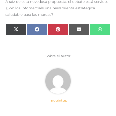
A raíz de esta novedosa propuesta, el debate está servido.
¿Son los infomercials una herramienta estratégica
saludable para las marcas?
Compartir
Compartir
Compartir
Compartir
Compar
X
F
P
E
W
en
en
en
en
en
(
a
i
m
h
T
c
n
a
a
w
e
t
i
t
i
b
e
l
s
t
o
r
A
t
o
e
p
e
k
s
p
Sobre el autor
r
t
)
mepintos