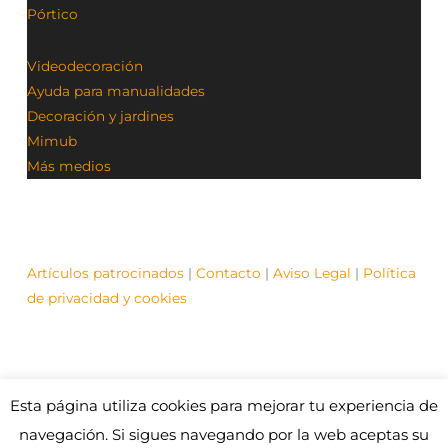
Pórtico
Videodecoración
Ayuda para manualidades
Decoración y jardines
Mimub
Más medios
Artículos patrocinados
|
Contacto
|
Aviso Legal
|
Política
de privacidad y cookies
Esta página utiliza cookies para mejorar tu experiencia de
© Contenidos bajo licencia Creative Commons (CC)
1995-2021 Medios y Redes online. Otros contenidos se
navegación. Si sigues navegando por la web aceptas su