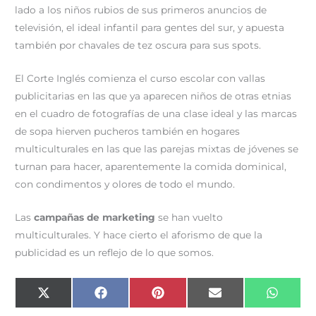
lado a los niños rubios de sus primeros anuncios de
televisión, el ideal infantil para gentes del sur, y apuesta
también por chavales de tez oscura para sus spots.
El Corte Inglés comienza el curso escolar con vallas
publicitarias en las que ya aparecen niños de otras etnias
en el cuadro de fotografías de una clase ideal y las marcas
de sopa hierven pucheros también en hogares
multiculturales en las que las parejas mixtas de jóvenes se
turnan para hacer, aparentemente la comida dominical,
con condimentos y olores de todo el mundo.
Las
campañas de marketing
se han vuelto
multiculturales. Y hace cierto el aforismo de que la
publicidad es un reflejo de lo que somos.
Compartir
Compartir
Compartir
Compartir
Compar
X
F
P
E
W
en
en
en
en
en
(
a
i
m
h
T
c
n
a
a