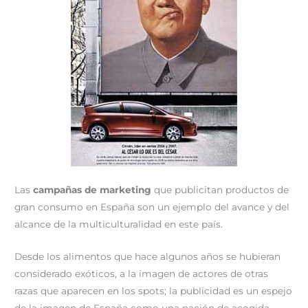
r
t
)
Las
campañas de marketing
que publicitan productos de
gran consumo en España son un ejemplo del avance y del
alcance de la multiculturalidad en este país.
Desde los alimentos que hace algunos años se hubieran
considerado exóticos, a la imagen de actores de otras
razas que aparecen en los spots; la publicidad es un espejo
de la imagen de España como una nación de acogida.