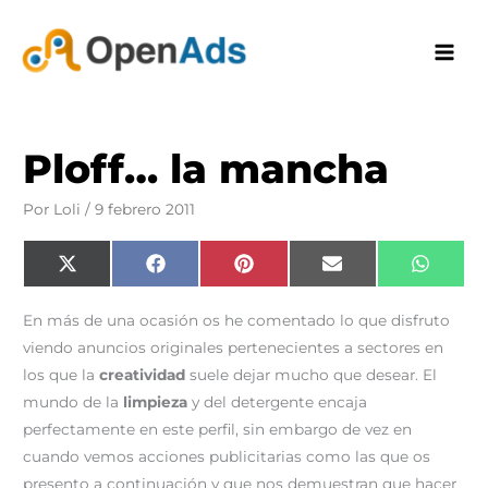
Ir
al
contenido
Ploff… la mancha
Por
Loli
/
9 febrero 2011
Compartir
Compartir
Compartir
Compartir
Compar
X
F
P
E
W
en
en
en
en
en
(
a
i
m
h
T
c
n
a
a
w
e
t
i
t
En más de una ocasión os he comentado lo que disfruto
i
b
e
l
s
t
o
r
A
viendo anuncios originales pertenecientes a sectores en
t
o
e
p
e
k
s
p
los que la
creatividad
suele dejar mucho que desear. El
r
t
)
mundo de la
limpieza
y del detergente encaja
perfectamente en este perfil, sin embargo de vez en
cuando vemos acciones publicitarias como las que os
presento a continuación y que nos demuestran que hacer