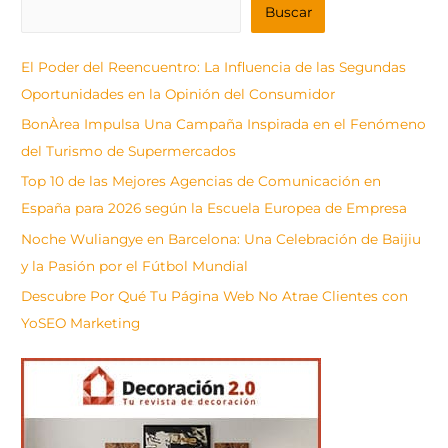
B
Buscar
u
s
El Poder del Reencuentro: La Influencia de las Segundas
c
Oportunidades en la Opinión del Consumidor
a
BonÀrea Impulsa Una Campaña Inspirada en el Fenómeno
r
del Turismo de Supermercados
Top 10 de las Mejores Agencias de Comunicación en
España para 2026 según la Escuela Europea de Empresa
Noche Wuliangye en Barcelona: Una Celebración de Baijiu
y la Pasión por el Fútbol Mundial
Descubre Por Qué Tu Página Web No Atrae Clientes con
YoSEO Marketing