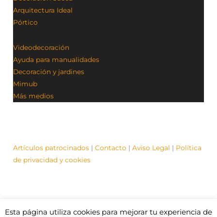
Arquitectura Ideal
Pórtico
Videodecoración
Ayuda para manualidades
Decoración y jardines
Mimub
Más medios
Artículos patrocinados
|
Contacto
|
Aviso Legal
|
Política
de privacidad y cookies
Esta página utiliza cookies para mejorar tu experiencia de
© Contenidos bajo licencia Creative Commons (CC)