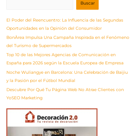
B
Buscar
u
s
El Poder del Reencuentro: La Influencia de las Segundas
c
Oportunidades en la Opinión del Consumidor
a
BonÀrea Impulsa Una Campaña Inspirada en el Fenómeno
r
del Turismo de Supermercados
Top 10 de las Mejores Agencias de Comunicación en
España para 2026 según la Escuela Europea de Empresa
Noche Wuliangye en Barcelona: Una Celebración de Baijiu
y la Pasión por el Fútbol Mundial
Descubre Por Qué Tu Página Web No Atrae Clientes con
YoSEO Marketing