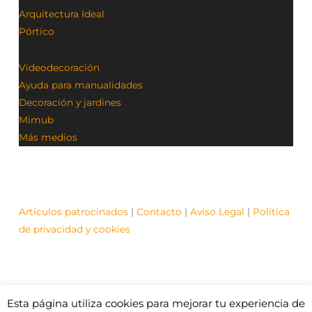
Arquitectura Ideal
Pórtico
Videodecoración
Ayuda para manualidades
Decoración y jardines
Mimub
Más medios
Artículos patrocinados
|
Contacto
|
Aviso Legal
|
Política
de privacidad y cookies
Esta página utiliza cookies para mejorar tu experiencia de
© Contenidos bajo licencia Creative Commons (CC)