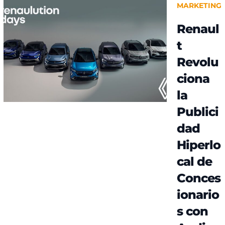
MARKETING
Renaul
t
Revolu
ciona
la
Publici
dad
Hiperlo
cal de
Conces
ionario
s con