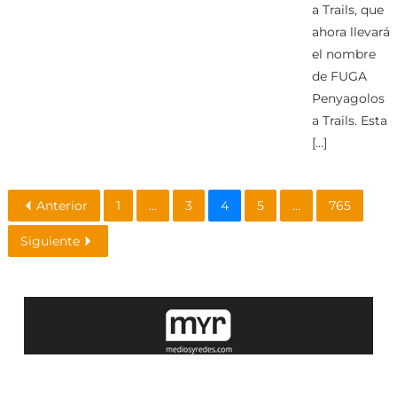
a Trails, que
ahora llevará
el nombre
de FUGA
Penyagolos
a Trails. Esta
[…]
Anterior
1
...
3
4
5
...
765
Siguiente