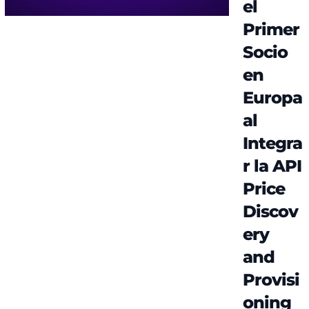
el
Primer
Socio
en
Europa
al
Integra
r la API
Price
Discov
ery
and
Provisi
oning