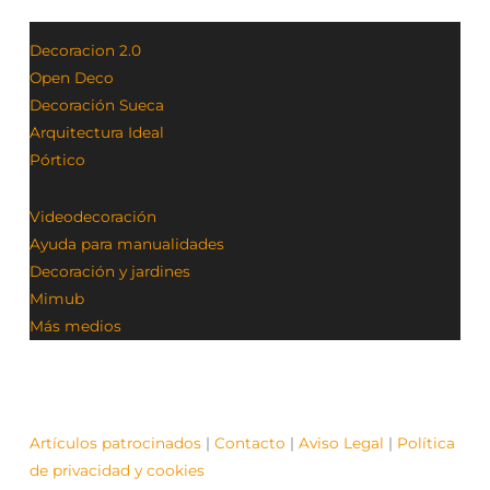
Decoracion 2.0
Open Deco
Decoración Sueca
Arquitectura Ideal
Pórtico
Videodecoración
Ayuda para manualidades
Decoración y jardines
Mimub
Más medios
Artículos patrocinados
|
Contacto
|
Aviso Legal
|
Política
de privacidad y cookies