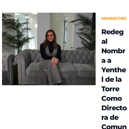
MARKETING
Redeg
al
Nombr
a a
Yenthe
l de la
Torre
Como
Directo
ra de
Comun