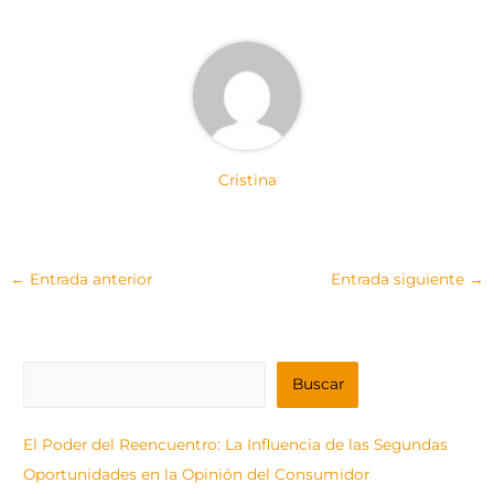
)
Cristina
←
Entrada anterior
Entrada siguiente
→
B
Buscar
u
s
El Poder del Reencuentro: La Influencia de las Segundas
c
Oportunidades en la Opinión del Consumidor
a