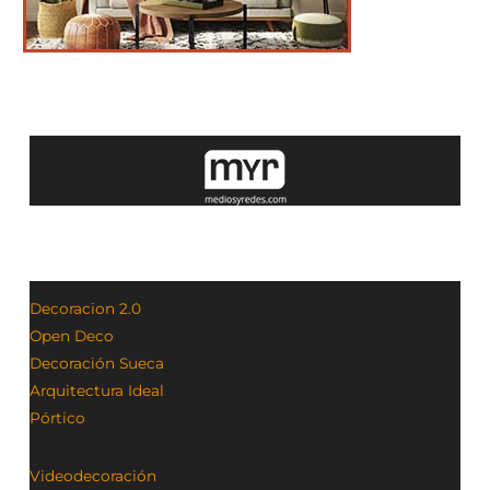
Decoracion 2.0
Open Deco
Decoración Sueca
Arquitectura Ideal
Pórtico
Videodecoración