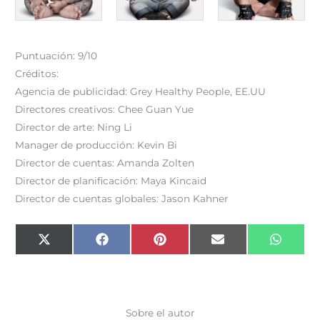
Puntuación: 9/10
Créditos:
Agencia de publicidad: Grey Healthy People, EE.UU
Directores creativos: Chee Guan Yue
Director de arte: Ning Li
Manager de producción: Kevin Bi
Director de cuentas: Amanda Zolten
Director de planificación: Maya Kincaid
Director de cuentas globales: Jason Kahner
Compartir
Compartir
Compartir
Compartir
Compar
X
F
P
E
W
en
en
en
en
en
(
a
i
m
h
T
c
n
a
a
w
e
t
i
t
i
b
e
l
s
t
o
r
A
t
o
e
p
e
k
s
p
Sobre el autor
r
t