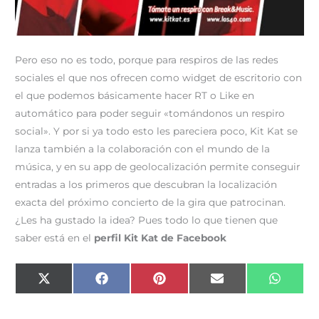
Pero eso no es todo, porque para respiros de las redes
sociales el que nos ofrecen como widget de escritorio con
el que podemos básicamente hacer RT o Like en
automático para poder seguir «tomándonos un respiro
social». Y por si ya todo esto les pareciera poco, Kit Kat se
lanza también a la colaboración con el mundo de la
música, y en su app de geolocalización permite conseguir
entradas a los primeros que descubran la localización
exacta del próximo concierto de la gira que patrocinan.
¿Les ha gustado la idea? Pues todo lo que tienen que
saber está en el
perfil Kit Kat de Facebook
Compartir
Compartir
Compartir
Compartir
Compar
X
F
P
E
W
en
en
en
en
en
(
a
i
m
h
T
c
n
a
a
w
e
t
i
t