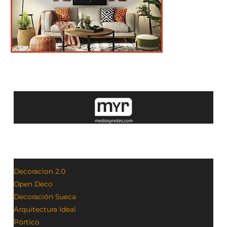
Decoracion 2.0
Open Deco
Decoración Sueca
Arquitectura Ideal
Pórtico