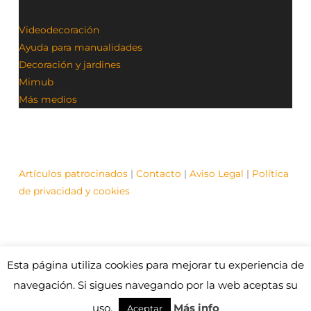
Videodecoración
Ayuda para manualidades
Decoración y jardines
Mimub
Más medios
Artículos patrocinados
|
Contacto
|
Aviso Legal
|
Política
de privacidad y cookies
Esta página utiliza cookies para mejorar tu experiencia de
© Contenidos bajo licencia Creative Commons (CC)
1995-2021 Medios y Redes online. Otros contenidos se
navegación. Si sigues navegando por la web aceptas su
cita fuente.
uso.
Más info
Aceptar