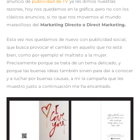
anuncio de
publicidad de TV
ya les dimos nuestras
r
t
)
razones, hoy nos quedamos en la gráfica, pero no con los
clásicos anuncios, si no que nos movemos al mundo
maravilloso del
Marketing Directo o Direct Marketing.
Esta vez nos quedamos de nuevo con publicidad social,
que busca provocar el cambio en aquello que no está
bien, como por ejemplo el maltrato a la mujer.
Precisamente porque se trata de un tema delicado, y
porque las buenas ideas también sirven para dar a conocer
y a luchar por buenas causas, a mi la campaña que les
muestro justo a continuación me ha encantado.