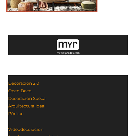
Decoracion 2.0
Open Deco
Decoración Sueca
Arquitectura Ideal
Pórtico
Videodecoración