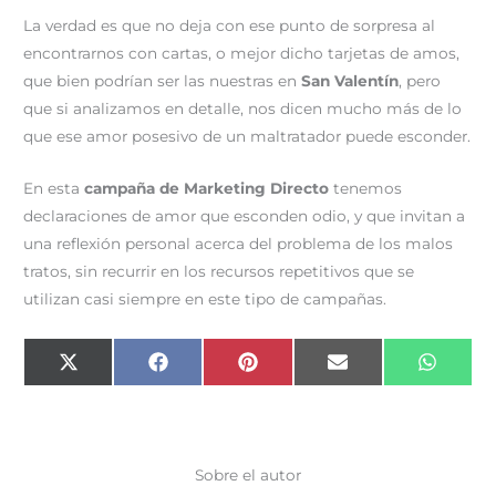
La verdad es que no deja con ese punto de sorpresa al
encontrarnos con cartas, o mejor dicho tarjetas de amos,
que bien podrían ser las nuestras en
San Valentín
, pero
que si analizamos en detalle, nos dicen mucho más de lo
que ese amor posesivo de un maltratador puede esconder.
En esta
campaña de Marketing Directo
tenemos
declaraciones de amor que esconden odio, y que invitan a
una reflexión personal acerca del problema de los malos
tratos, sin recurrir en los recursos repetitivos que se
utilizan casi siempre en este tipo de campañas.
Compartir
Compartir
Compartir
Compartir
Compar
X
F
P
E
W
en
en
en
en
en
(
a
i
m
h
T
c
n
a
a
w
e
t
i
t
i
b
e
l
s
t
o
r
A
t
o
e
p
e
k
s
p
Sobre el autor
r
t