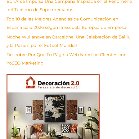
BonÀrea Impulsa Una Campaña Inspirada en el Fenómeno
r
del Turismo de Supermercados
Top 10 de las Mejores Agencias de Comunicación en
España para 2026 según la Escuela Europea de Empresa
Noche Wuliangye en Barcelona: Una Celebración de Baijiu
y la Pasión por el Fútbol Mundial
Descubre Por Qué Tu Página Web No Atrae Clientes con
YoSEO Marketing