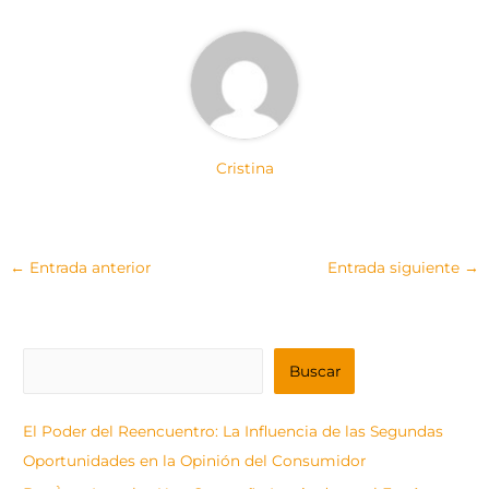
)
Cristina
←
Entrada anterior
Entrada siguiente
→
B
Buscar
u
s
El Poder del Reencuentro: La Influencia de las Segundas
c
Oportunidades en la Opinión del Consumidor
a