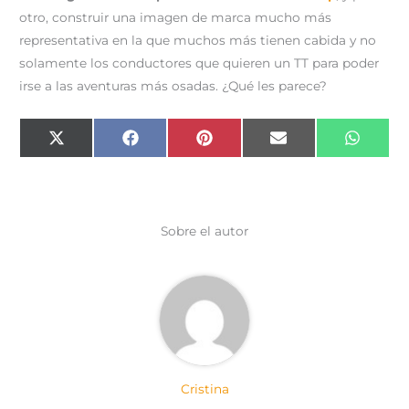
otro, construir una imagen de marca mucho más
representativa en la que muchos más tienen cabida y no
solamente los conductores que quieren un TT para poder
irse a las aventuras más osadas. ¿Qué les parece?
Compartir
Compartir
Compartir
Compartir
Compar
X
F
P
E
W
en
en
en
en
en
(
a
i
m
h
T
c
n
a
a
w
e
t
i
t
i
b
e
l
s
t
o
r
A
t
o
e
p
e
k
s
p
Sobre el autor
r
t
)
Cristina