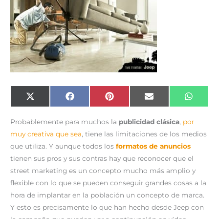
Compartir
Compartir
Compartir
Compartir
Compar
X
F
P
E
W
en
en
en
en
en
(
a
i
m
h
T
c
n
a
a
w
e
t
i
t
Probablemente para muchos la
publicidad clásica
,
por
i
b
e
l
s
t
o
r
A
muy creativa que sea
, tiene las limitaciones de los medios
t
o
e
p
e
k
s
p
que utiliza. Y aunque todos los
formatos de anuncios
r
t
)
tienen sus pros y sus contras hay que reconocer que el
street marketing es un concepto mucho más amplio y
flexible con lo que se pueden conseguir grandes cosas a la
hora de implantar en la población un concepto de marca.
Y esto es precisamente lo que han hecho desde Jeep con