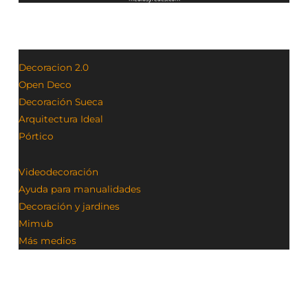
Decoracion 2.0
Open Deco
Decoración Sueca
Arquitectura Ideal
Pórtico
Videodecoración
Ayuda para manualidades
Decoración y jardines
Mimub
Más medios