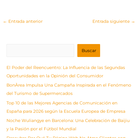
←
Entrada anterior
Entrada siguiente
→
B
Buscar
u
s
El Poder del Reencuentro: La Influencia de las Segundas
c
Oportunidades en la Opinión del Consumidor
a
BonÀrea Impulsa Una Campaña Inspirada en el Fenómeno
r
del Turismo de Supermercados
Top 10 de las Mejores Agencias de Comunicación en
España para 2026 según la Escuela Europea de Empresa
Noche Wuliangye en Barcelona: Una Celebración de Baijiu
y la Pasión por el Fútbol Mundial