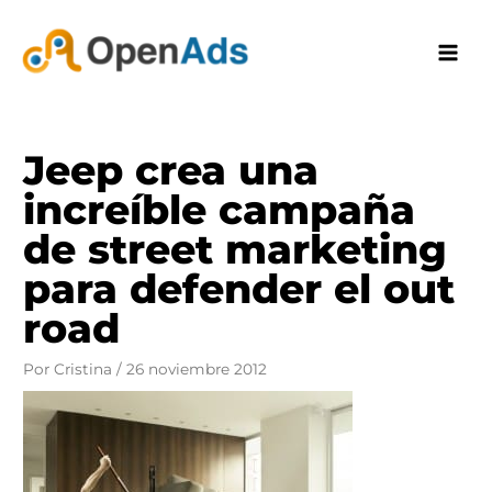
Ir
al
contenido
Jeep crea una
increíble campaña
de street marketing
para defender el out
road
Por
Cristina
/
26 noviembre 2012